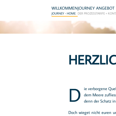
WILLKOMMEN
JOURNEY
ANGEBOT
JOURNEY - HOME
DER PROZESS
TARIFE + KON
HERZLI
D
ie verborgene Que
dem Meere zuflies
denn der Schatz i
Doch wieget nicht euren u