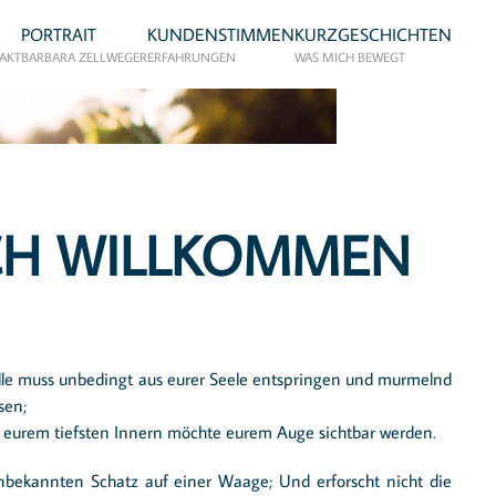
PORTRAIT
KUNDENSTIMMEN
KURZGESCHICHTEN
TAKT
BARBARA ZELLWEGER
ERFAHRUNGEN
WAS MICH BEWEGT
CH WILLKOMMEN
lle muss unbedingt aus eurer Seele entspringen und murmelnd
sen;
n eurem tiefsten Innern möchte eurem Auge sichtbar werden.
nbekannten Schatz auf einer Waage; Und erforscht nicht die